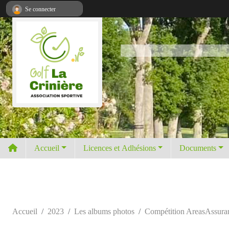
Panneau de gestion des cookies
Se connecter
Accueil
Licences et Adhésions
Documents
Accueil
2023
Les albums photos
Compétition AreasAssuran