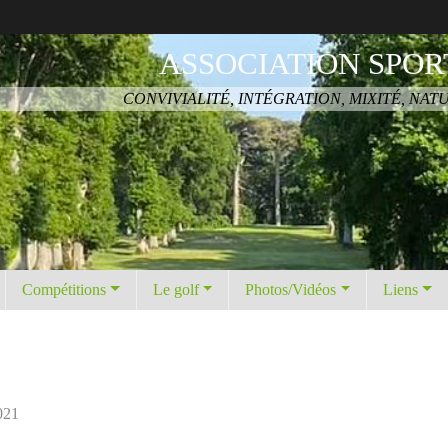
ASSOCIATION SPOR
CONVIVIALITÉ, INTÉGRATION, MIXITÉ, NAT
Compétitions
Le golf
Photos/Vidéos
Liens
021