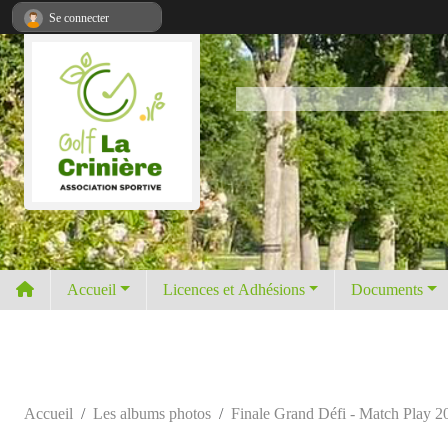
Panneau de gestion des cookies
Se connecter
Accueil
Licences et Adhésions
Documents
Accueil
Les albums photos
Finale Grand Défi - Match Play 2