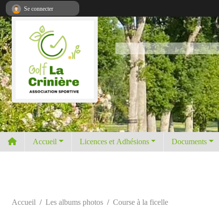
Panneau de gestion des cookies
Se connecter
Accueil
Licences et Adhésions
Documents
Accueil
Les albums photos
Course à la ficelle