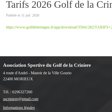
Tarifs 2026 Golf de la Cri
Publiée le
11 juil. 2026
https://www.golfdebretagne.fr/app/download/35041282/TARIFS+
Association Sportive du Golf de la Criniere
4 route d'Andel - Manoir de la Ville Gourio
22400
MORIEUX
Tél. :
0296327260
ascriniere@gmail.com
Informations légales