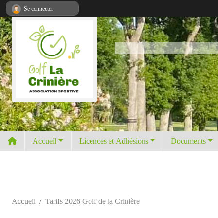
Panneau de gestion des cookies
Se connecter
Accueil
Licences et Adhésions
Documents
Accueil
Tarifs 2026 Golf de la Crinière