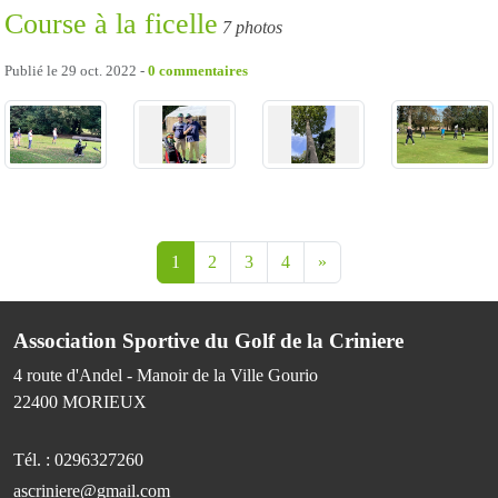
Course à la ficelle
7 photos
Publié le
29 oct. 2022
-
0
commentaires
1
2
3
4
»
Association Sportive du Golf de la Criniere
4 route d'Andel - Manoir de la Ville Gourio
22400
MORIEUX
Tél. :
0296327260
ascriniere@gmail.com