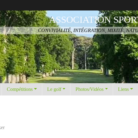
ASSOCIATION SPOR
CONVIVIALITÉ, INTÉGRATION, MIXITÉ, NAT
Compétitions
Le golf
Photos/Vidéos
Liens
ker