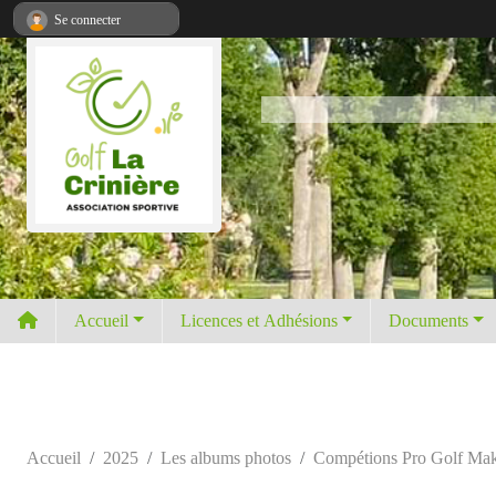
Panneau de gestion des cookies
Se connecter
Accueil
Licences et Adhésions
Documents
Accueil
2025
Les albums photos
Compétions Pro Golf Ma