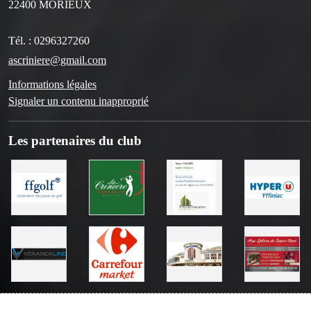
22400
MORIEUX
Tél. :
0296327260
ascriniere@gmail.com
Informations légales
Signaler un contenu inapproprié
Les partenaires du club