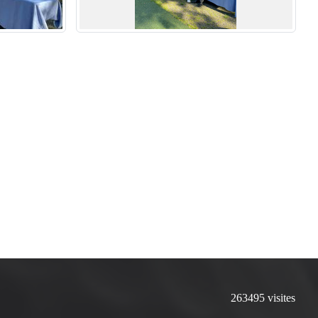
263495
visites