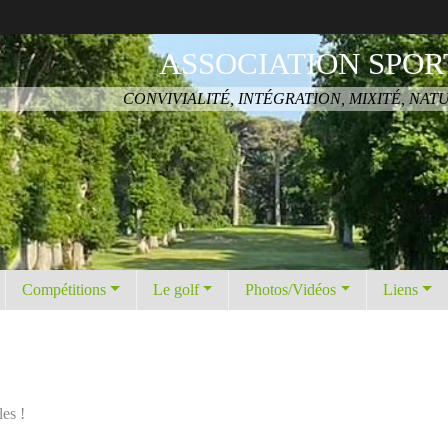
ASSOCIATION SPOR
CONVIVIALITÉ, INTÉGRATION, MIXITÉ, NAT
Compétitions
Le golf
Photos/Vidéos
Liens
es !