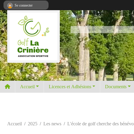
Panneau de gestion des cookies
Se connecter
Accueil
Licences et Adhésions
Documents
Accueil
2025
Les news
L'école de golf cherche des bénévol