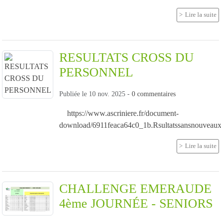
Lire la suite
RESULTATS CROSS DU
PERSONNEL
Publiée le
10 nov. 2025
-
0
commentaires
https://www.ascriniere.fr/document-
download/6911feaca64c0_1b.Rsultatssansnouveaux
Lire la suite
CHALLENGE EMERAUDE
4ème JOURNÉE - SENIORS