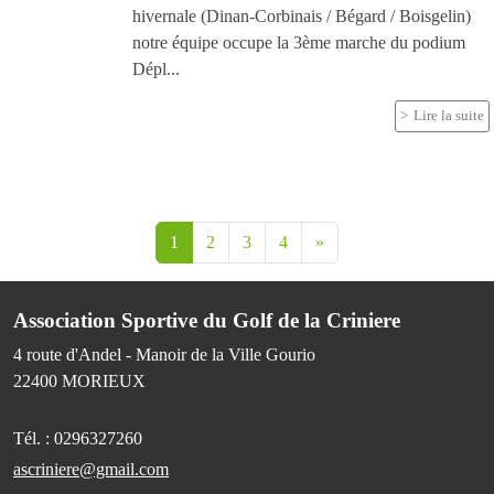
hivernale (Dinan-Corbinais / Bégard / Boisgelin)
notre équipe occupe la 3ème marche du podium
Dépl...
Lire la suite
1
2
3
4
»
Association Sportive du Golf de la Criniere
4 route d'Andel - Manoir de la Ville Gourio
22400
MORIEUX
Tél. :
0296327260
ascriniere@gmail.com