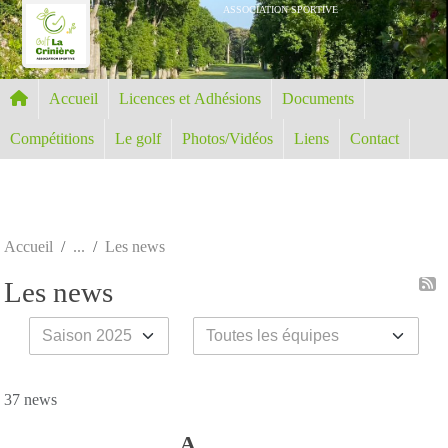
Panneau de gestion des cookies
ASSOCIATION SPORTIVE
Accueil
Licences et Adhésions
Documents
Compétitions
Le golf
Photos/Vidéos
Liens
Contact
Accueil
Les news
Les news
37 news
A