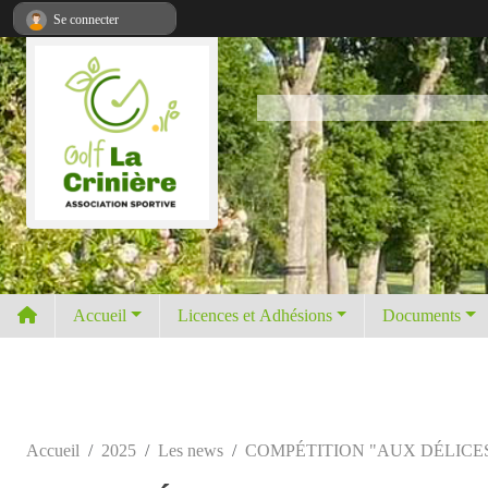
Panneau de gestion des cookies
Se connecter
Accueil
Licences et Adhésions
Documents
Accueil
2025
Les news
COMPÉTITION "AUX DÉLICES