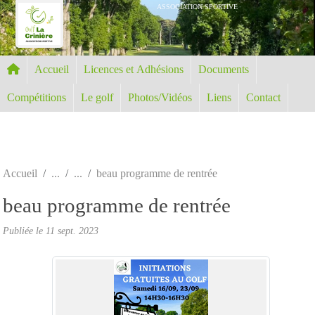
Panneau de gestion des cookies
ASSOCIATION SPORTIVE
Accueil
Licences et Adhésions
Documents
Compétitions
Le golf
Photos/Vidéos
Liens
Contact
Accueil
beau programme de rentrée
beau programme de rentrée
Publiée le
11 sept. 2023