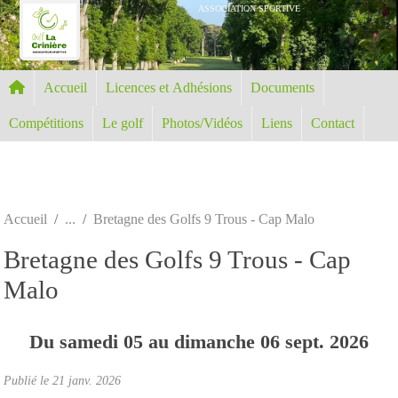
Panneau de gestion des cookies
ASSOCIATION SPORTIVE
Accueil
Licences et Adhésions
Documents
Compétitions
Le golf
Photos/Vidéos
Liens
Contact
Accueil
Bretagne des Golfs 9 Trous - Cap Malo
Bretagne des Golfs 9 Trous - Cap
Malo
Du
samedi
05
au
dimanche
06
sept.
2026
Publié le
21 janv. 2026