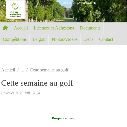
Panneau de gestion des cookies
ASSOCIATION SPORTIVE
Accueil
Licences et Adhésions
Documents
Compétitions
Le golf
Photos/Vidéos
Liens
Contact
Accueil
Cette semaine au golf
Cette semaine au golf
Envoyée le
23 juil. 2024
Bonjour à tous
,