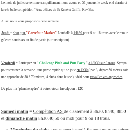
Le mois de juillet se termine tranquillement, nous avons eu 51 joueurs le week-end dernier à
la très belle compétition "Aux délices de St René et Griffin Kav'Bar.
Aussi nous vous proposons cette semaine
Jeudi
=
shot gun
"Carrefour Market"
Lamballe à
14h30
pour 9 ou 18 trous avec le retour
galettes saucisses en fin de partie (sur inscription)
Vendredi
= Participez au "
Challenge Pitch and Putt Party
"
à 18h30 sur 9 trous
. Sympa
pour terminer la semaine , une partie rapide qui se joue
en 1h30 (
par 3, départ 50 mètres soit
une approche de 50 à 70 mètres, 4 clubs dans le sac ), idéal pour
travailler vos approches
!
De plus , la
"planche apéro"
à votre retour. Inscription : 12€
Samedi matin
=
Compétition AS
de classement à 8h30, 8h40, 8h50
et
dimanche matin
8h30,40,50 ou midi pour 9 ou 18 trous.
--->
Matchplay du clubs
: vous avez jusqu’à fin aout pour organiser