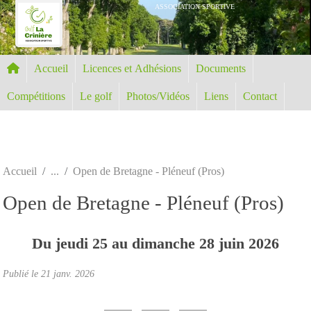
Panneau de gestion des cookies
ASSOCIATION SPORTIVE
Accueil
Licences et Adhésions
Documents
Compétitions
Le golf
Photos/Vidéos
Liens
Contact
Accueil
Open de Bretagne - Pléneuf (Pros)
Open de Bretagne - Pléneuf (Pros)
Du
jeudi
25
au
dimanche
28
juin
2026
Publié le
21 janv. 2026