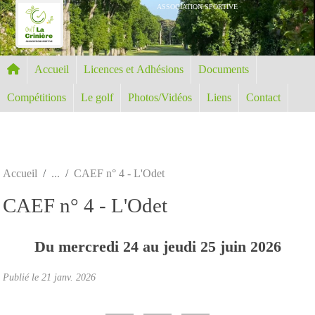
Panneau de gestion des cookies
ASSOCIATION SPORTIVE
Accueil
Licences et Adhésions
Documents
Compétitions
Le golf
Photos/Vidéos
Liens
Contact
Accueil
CAEF n° 4 - L'Odet
CAEF n° 4 - L'Odet
Du
mercredi
24
au
jeudi
25
juin
2026
Publié le
21 janv. 2026