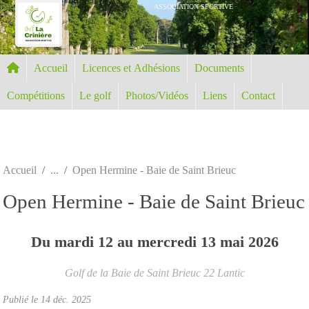
Panneau de gestion des cookies
ASSOCIATION SPORTIVE
Accueil
Licences et Adhésions
Documents
Compétitions
Le golf
Photos/Vidéos
Liens
Contact
Accueil
Open Hermine - Baie de Saint Brieuc
Open Hermine - Baie de Saint Brieuc
Du
mardi
12
au
mercredi
13
mai
2026
Golf de la Baie de Saint Brieuc
22
Lantic
Publié le
14 déc. 2025