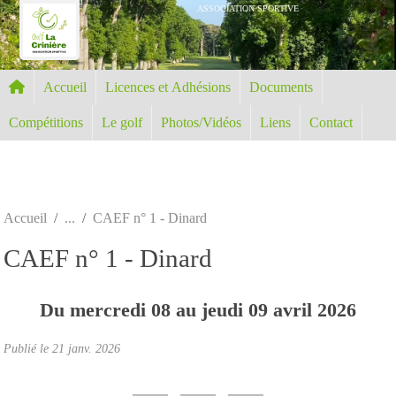
Panneau de gestion des cookies
ASSOCIATION SPORTIVE
Accueil
Licences et Adhésions
Documents
Compétitions
Le golf
Photos/Vidéos
Liens
Contact
Accueil
CAEF n° 1 - Dinard
CAEF n° 1 - Dinard
Du
mercredi
08
au
jeudi
09
avril
2026
Publié le
21 janv. 2026